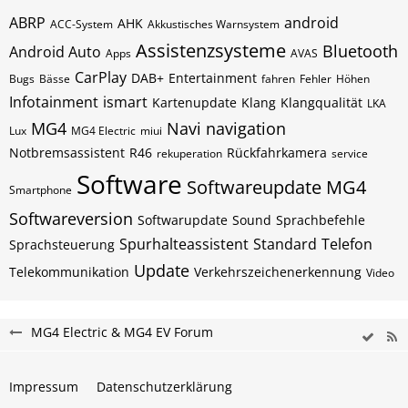
ABRP
android
AHK
ACC-System
Akkustisches Warnsystem
Assistenzsysteme
Bluetooth
Android Auto
Apps
AVAS
CarPlay
DAB+
Entertainment
Bugs
Bässe
fahren
Fehler
Höhen
Infotainment
ismart
Kartenupdate
Klang
Klangqualität
LKA
MG4
Navi
navigation
Lux
MG4 Electric
miui
Notbremsassistent
R46
Rückfahrkamera
rekuperation
service
Software
Softwareupdate MG4
Smartphone
Softwareversion
Softwarupdate
Sound
Sprachbefehle
Spurhalteassistent
Standard
Telefon
Sprachsteuerung
Update
Telekommunikation
Verkehrszeichenerkennung
Video
MG4 Electric & MG4 EV Forum
Impressum
Datenschutzerklärung