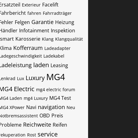
Ersatzteil
Facelift
Exterieur
Fahrbericht
fahren
Fahrradträger
Garantie
Fehler
Felgen
Heizung
Händler
Infotainment
Inspektion
ismart
Karosserie
Klang
Klangqualität
Kofferraum
Klima
Ladeadapter
Ladegeschwindigkeit
Ladekabel
laden
Ladeleistung
Leasing
MG4
Luxury
Lenkrad
Lux
MG4 Electric
mg4 electric forum
MG4 Test
MG4 Laden
mg4 Luxury
navigation
Navi
MG4 XPower
Neu
OBD
Preis
Notbremsassistent
Reichweite
Probleme
Reifen
service
rekuperation
Rost