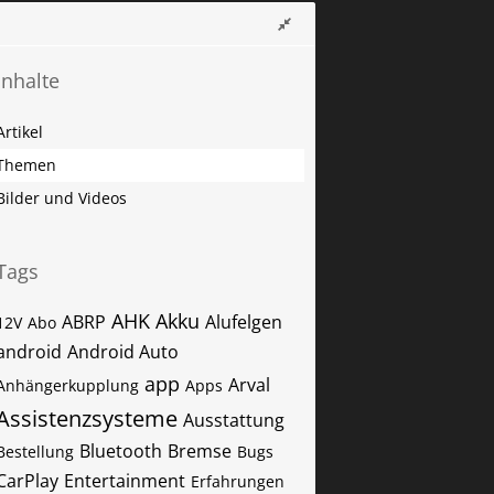
Inhalte
Artikel
Themen
Bilder und Videos
Tags
AHK
Akku
ABRP
Alufelgen
12V
Abo
android
Android Auto
app
Arval
Anhängerkupplung
Apps
Assistenzsysteme
Ausstattung
Bluetooth
Bremse
Bestellung
Bugs
CarPlay
Entertainment
Erfahrungen