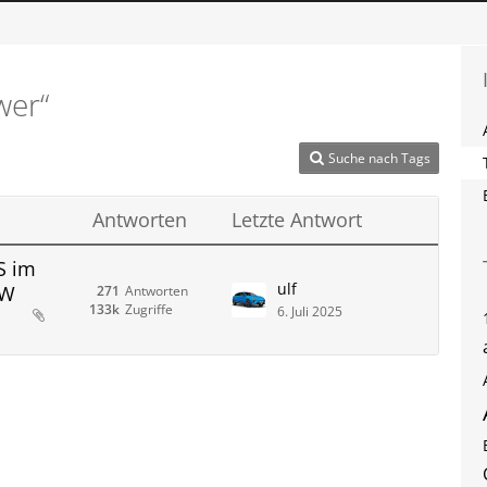
wer“
Suche nach Tags
Antworten
Letzte Antwort
S im
ulf
kW
271
Antworten
133k
Zugriffe
6. Juli 2025