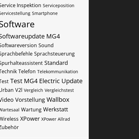
Service Inspektion
Serviceposition
Servicestellung
Smartphone
Software
Softwareupdate MG4
Softwareversion
Sound
Sprachbefehle
Sprachsteuerung
Standard
Spurhalteassistent
Technik
Telefon
Telekommunikation
Test MG4 Electric
Update
Test
Urban
V2l
Vergleich
Vergleichstest
Wallbox
Video
Vorstellung
Werkstatt
Wartung
Wartesaal
XPower
Wireless
XPower Allrad
Zubehör