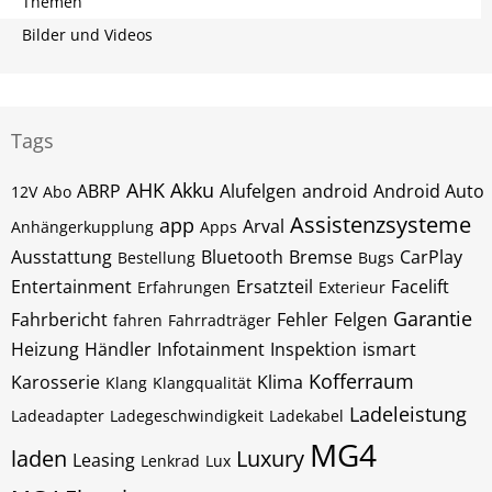
Themen
Bilder und Videos
Tags
AHK
Akku
ABRP
Alufelgen
android
Android Auto
12V
Abo
Assistenzsysteme
app
Arval
Anhängerkupplung
Apps
Ausstattung
Bluetooth
Bremse
CarPlay
Bestellung
Bugs
Entertainment
Ersatzteil
Facelift
Erfahrungen
Exterieur
Garantie
Fahrbericht
Fehler
Felgen
fahren
Fahrradträger
Heizung
Händler
Infotainment
Inspektion
ismart
Kofferraum
Karosserie
Klima
Klang
Klangqualität
Ladeleistung
Ladeadapter
Ladegeschwindigkeit
Ladekabel
MG4
laden
Luxury
Leasing
Lenkrad
Lux