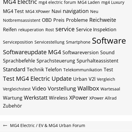
MG4 Electric
mg4 electric forum
MG4 Laden
mg4 Luxury
navigation
MG4 Test
Navi
MG4 XPower
Neu
Reichweite
OBD
Preis
Probleme
Notbremsassistent
service
Reifen
Service Inspektion
rekuperation
Rost
Software
Serviceposition
Servicestellung
Smartphone
Softwareupdate MG4
Softwareversion
Sound
Sprachbefehle
Sprachsteuerung
Spurhalteassistent
Standard
Technik
Telefon
Test
Telekommunikation
Test MG4 Electric
Update
Urban
V2l
Vergleich
Wallbox
Video
Vorstellung
Vergleichstest
Wartesaal
Werkstatt
XPower
Wartung
Wireless
XPower Allrad
Zubehör
MG4 Electric / EV & MG4 Urban Forum