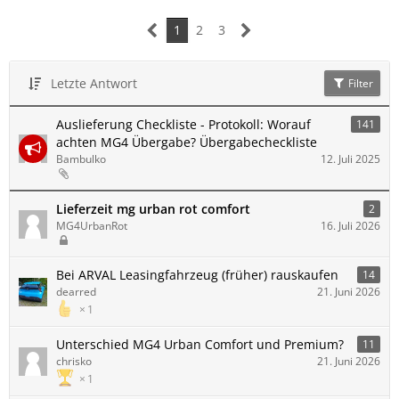
1
2
3
Letzte Antwort
Filter
Auslieferung Checkliste - Protokoll: Worauf
141
achten MG4 Übergabe? Übergabecheckliste
Bambulko
12. Juli 2025
Lieferzeit mg urban rot comfort
2
MG4UrbanRot
16. Juli 2026
Bei ARVAL Leasingfahrzeug (früher) rauskaufen
14
dearred
21. Juni 2026
1
Unterschied MG4 Urban Comfort und Premium?
11
chrisko
21. Juni 2026
1