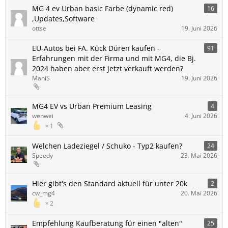
MG 4 ev Urban basic Farbe (dynamic red)
16
,Updates,Software
ottse
19. Juni 2026
EU-Autos bei FA. Kück Düren kaufen -
91
Erfahrungen mit der Firma und mit MG4, die Bj.
2024 haben aber erst jetzt verkauft werden?
ManiS
19. Juni 2026
MG4 EV vs Urban Premium Leasing
4
wenwei
4. Juni 2026
1
Welchen Ladeziegel / Schuko - Typ2 kaufen?
24
Speedy
23. Mai 2026
Hier gibt's den Standard aktuell für unter 20k
2
cw_mg4
20. Mai 2026
2
Empfehlung Kaufberatung für einen "alten"
25